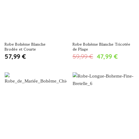
Robe Bohème Blanche
Robe Bohème Blanche Tricotée
Brodée et Courte
de Plage
Le
Le
57,99
€
59,99
€
47,99
€
prix
prix
initial
actuel
était :
est :
59,99 €.
47,99 €