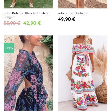
Robe Bohème Blanche Dentelle
robe courte boheme
Longue
49,90
€
Le
Le
55,90
€
42,90
€
prix
prix
initial
actuel
était :
est :
55,90 €.
42,90 €.
-21%