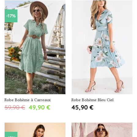
initial
actuel
était :
est :
69,90 €.
59,90 €.
-17%
Robe Bohème à Carreaux
Robe Bohème Bleu Ciel
Le
Le
59,90
€
49,90
€
45,90
€
prix
prix
initial
actuel
était :
est :