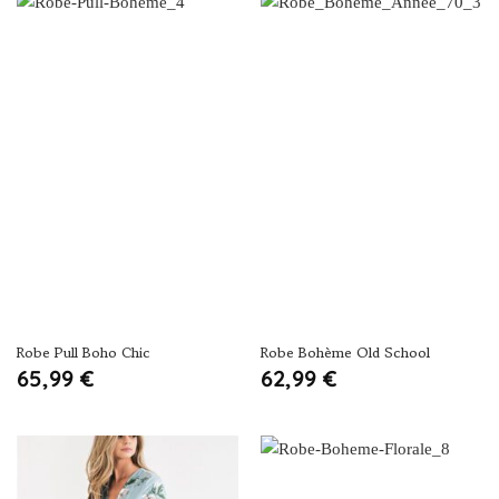
était :
est :
89,95 €.
59,95 €.
Robe Pull Boho Chic
Robe Bohème Old School
65,99
€
62,99
€