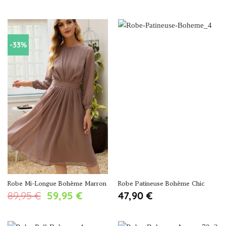
-33%
Robe Mi-Longue Bohème Marron
Robe Patineuse Bohème Chic
Le
Le
89,95
€
59,95
€
47,90
€
prix
prix
initial
actuel