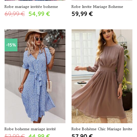
Robe mariage invitée boheme
Robe Invite Mariage Boheme
Le
Le
69,99
€
54,99
€
59,99
€
prix
prix
initial
actuel
était :
est :
69,99 €.
54,99 €.
-15%
Robe boheme mariage invité
Robe Bohème Chic Mariage Invite
Le
Le
52,99
€
44,99
€
57,90
€