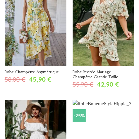
Robe Champêtre Asymétrique
Robe Invitée Mariage
Champêtre Grande Taille
Le
Le
58,80
€
45,90
€
Le
Le
55,90
€
42,90
€
prix
prix
prix
prix
initial
actuel
initial
actuel
était :
est :
était :
est :
58,80 €.
45,90 €.
55,90 €.
42,90 €
-25%