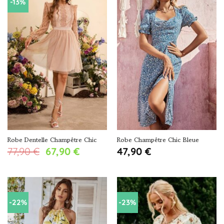
59,90 €.
49,90 €.
-13%
Robe Dentelle Champêtre Chic
Robe Champêtre Chic Bleue
Le
Le
77,90
€
67,90
€
47,90
€
prix
prix
initial
actuel
était :
est :
77,90 €.
67,90 €.
-22%
-23%