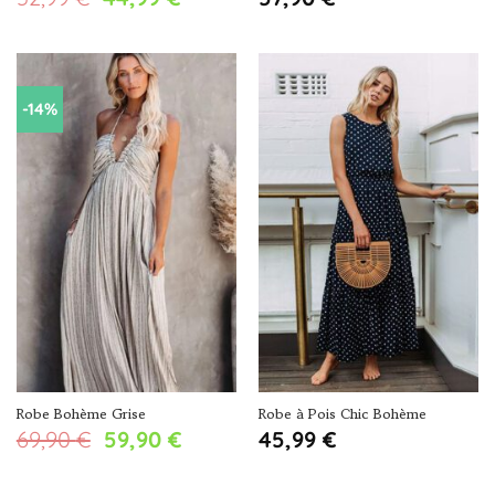
prix
prix
initial
actuel
était :
est :
52,99 €.
44,99 €.
-14%
Robe Bohème Grise
Robe à Pois Chic Bohème
Le
Le
69,90
€
59,90
€
45,99
€
prix
prix