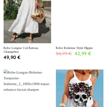
Robe Longue Col Bateau
Robe Bohème Style Hippie
Champêtre
Le
Le
56,99
€
42,99
€
49,90
€
prix
prix
initial
actuel
était :
est :
56,99 €.
42,99 €