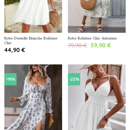
Robe Dentelle Blanche Bohème
Robe Bohème Chic Automne
Chic
Le
Le
79,90
€
59,90
€
44,90
€
prix
prix
initial
actuel
était :
est :
79,90 €.
59,90 €
-19%
-22%