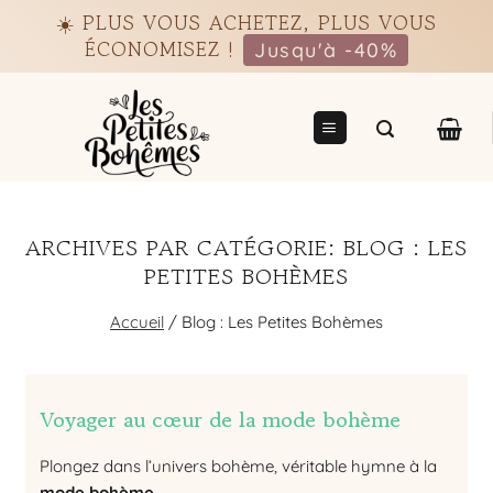
Passer
☀️ PLUS VOUS ACHETEZ, PLUS VOUS
au
ÉCONOMISEZ !
Jusqu'à -40%
contenu
ARCHIVES PAR CATÉGORIE:
BLOG : LES
PETITES BOHÈMES
Accueil
/
Blog : Les Petites Bohèmes
Voyager au cœur de la mode bohème
Plongez dans l’univers bohème, véritable hymne à la
mode bohème
.