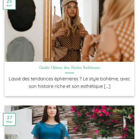
25
Avr
FAQ – Blog Les Petites Bohèmes
📏 C'est quoi un style bohème ?
👗 Comment s'habiller pour un thème
Guide Ultime des Styles Bohèmes
bohème ?
Lassé des tendances éphémères ? Le style bohème, avec
son histoire riche et son esthétique [...]
🌿 Comment avoir un style bohème ?
27
Mar
🌎 Quels sont les exemples de style de