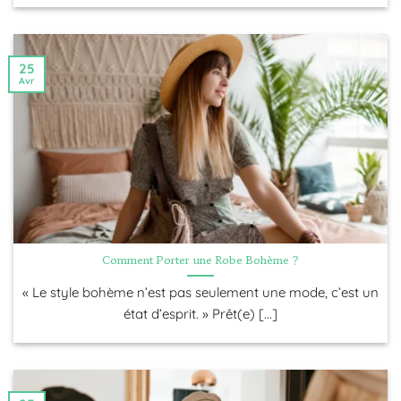
pompons et les superpositions sont des éléments
courants des accessoires bohémiens, qui ajoutent du
mouvement et de la texture à une tenue. Les bijoux à
effet, tels que les boucles d’oreilles surdimensionnées
25
Avr
et les bracelets superposés, sont également populaires
dans la
mode bohémienne
, ajoutant une touche
bohémienne à n’importe quel ensemble. Les
chapeaux, les écharpes et les ceintures sont des
accessoires polyvalents qui peuvent être superposés
pour créer un look bohème à la fois élégant et
individuel. En conclusion, le
style bohème
est une
tendance qui célèbre la liberté, la créativité et
Comment Porter une Robe Bohème ?
l’expression de soi. En incorporant des tissus fluides,
en mélangeant les motifs et les textures, en adoptant
« Le style bohème n’est pas seulement une mode, c’est un
des tons de terre et des éléments naturels, et en
état d’esprit. » Prêt(e) [...]
accessoirisant avec des franges, des houppes et des
couches, vous pouvez créer un look d’inspiration
bohémienne qui vous est propre. Adoptez l’esprit
bohème et laissez briller votre esprit libre !