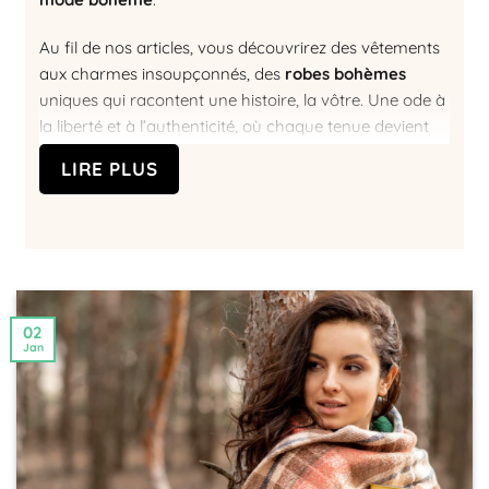
Au fil de nos articles, vous découvrirez des vêtements
aux charmes insoupçonnés, des
robes bohèmes
uniques qui racontent une histoire, la vôtre. Une ode à
la liberté et à l’authenticité, où chaque tenue devient
une invitation à l’évasion.
LIRE PLUS
Bienvenue dans votre nouvelle
source d’inspiration
bohème
, votre guide vers une mode plus consciente
et harmonieuse.
Le style bohème : La mode de l’esprit
libre
02
Le style bohème, également connu sous le nom de
Jan
boho chic
, est une tendance de la mode qui adopte
une approche libre et non conventionnelle de
l’habillement. Ce style se caractérise par des tissus
fluides, des tons terreux et un mélange de motifs et de
textures éclectiques. La
mode bohème
s’inspire de