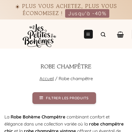
Passer
☀️ PLUS VOUS ACHETEZ, PLUS VOUS
au
ÉCONOMISEZ !
Jusqu'à -40%
contenu
ROBE CHAMPÊTRE
Accueil
/
Robe champêtre
FILTRER LES PRODUITS
La
Robe Bohème Champêtre
combinant confort et
élégance dans une collection variée où la
robe champêtre
chic
et la
robe champêtre vintage
offrent un éventail de