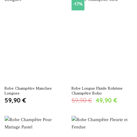
-17%
Robe Champêtre Manches
Robe Longue Fluide Bohème
Longues
Champêtre Boho
Le
Le
59,90
€
59,90
€
49,90
€
prix
prix
initial
actuel
était :
est :
59,90 €.
49,90 €