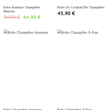
Robe Bohème Champêtre
Robe De Cocktail Été Champêtre
Blanche
45,90
€
Le
Le
54,90
€
44,90
€
prix
prix
initial
actuel
était :
est :
54,90 €.
44,90 €.
Robe Champêtre Automne
Robe Champêtre À Pois