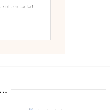
rantit un confort
mantiques et un col
toutes les silhouettes,
 confortable,
tisfait(e)
la liberté, la féminité
..