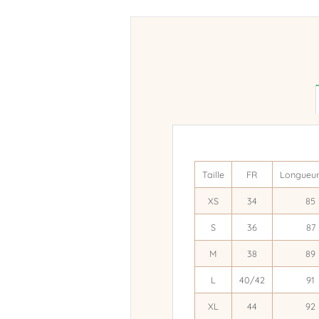
Taille
FR
Longueur
XS
34
85
S
36
87
M
38
89
L
40/42
91
XL
44
92