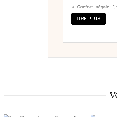
: G
Confort Inégalé
absolu tout au long
LIRE PLUS
: La b
Style Unique
asymétrique, vous d
: Avec 
Adaptabilité
promettant une allu
Témoignages
“J’ai reçu tant 
élégante et telle
Ne laissez pas cette o
V
et le romantisme ave