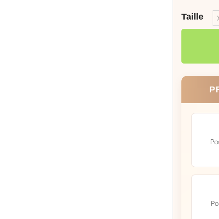
Taille
P
Po
Po