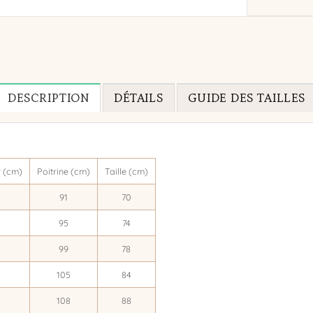
DESCRIPTION
DÉTAILS
GUIDE DES TAILLES
 (cm)
Poitrine (cm)
Taille (cm)
91
70
95
74
99
78
105
84
108
88