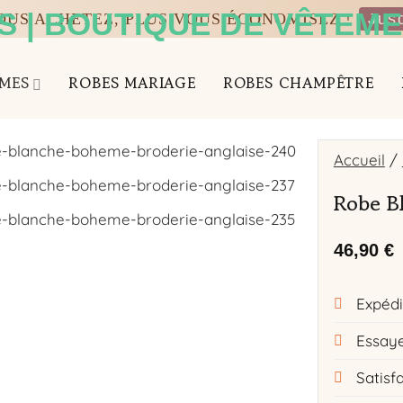
VOUS ACHETEZ, PLUS VOUS ÉCONOMISEZ !
Jus
MES
ROBES MARIAGE
ROBES CHAMPÊTRE
Accueil
/
Robe B
46,90
€
Expédi
Essaye
Satisf