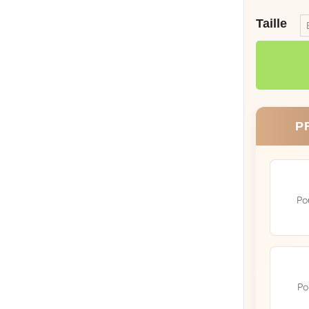
Taille
P
Po
Po