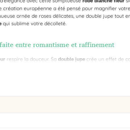
n d’élégance avec cette somptueuse
si
robe blanche fleur
e création européenne a été pensé pour magnifier votre 
uxueuse ornée de roses délicates, une double jupe tout
qui sublime votre décolleté.
e
faite entre romantisme et raffinement
respire la douceur. Sa
crée un effet de c
eur
double jupe
à chacun de vos pas, tandis que les volants stratégiqu
égèreté à l’ensemble. La
d’exception 
mousseline de soie
n tombé impeccable et une sensation incomparable sur l
tes pour une allure intemporelle
qui se déploie sur le fond blanc transforme cette 
gantes
 Ces fleurs emblématiques de la féminité semblent pres
effet visuel saisissant qui attirera tous les regards. La