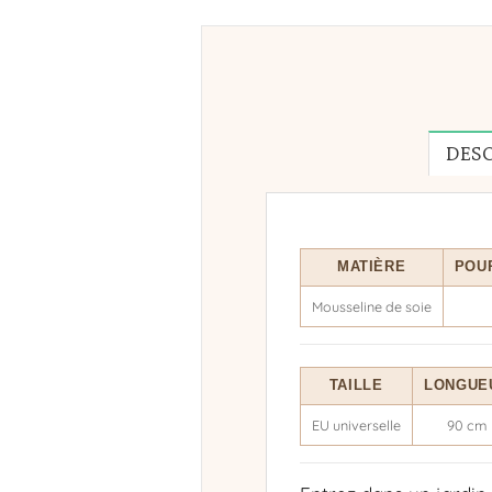
DES
MATIÈRE
POU
Mousseline de soie
TAILLE
LONGUE
EU universelle
90 cm