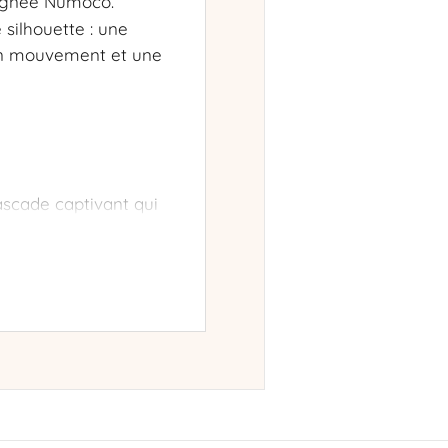
gnée Numoco.
silhouette : une
 en mouvement et une
ascade captivant qui
ement placés
utilisée pour sa
a peau.
robe en véritable
que s’animer avec vos
 ceinture intégrée