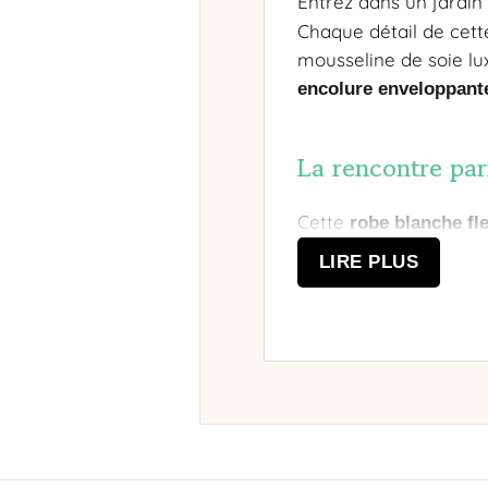
Entrez dans un jardi
Chaque détail de cett
mousseline de soie l
encolure enveloppant
La rencontre par
Cette
robe blanche fl
ondule gracieusement 
LIRE PLUS
apportent volume et l
confection garantit u
Des roses délica
Le motif de
roses élé
œuvre d’art portable.
mouvements, créant un 