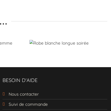
 une
élégance florale
..
t une opacité parfaite
avec une élégance
 à chaque pas
t des normes éthiques
une soirée d’été
BESOIN D'AIDE
Nous contacter
Suivi de commande
 nude et des bijoux