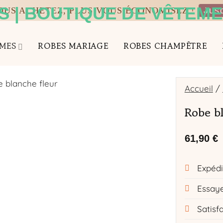
VOUS ACHETEZ, PLUS VOUS ÉCONOMISEZ !
Jus
MES
ROBES MARIAGE
ROBES CHAMPÊTRE
Accueil
/
Robe bl
61,90
€
Expédi
Essaye
Satisf