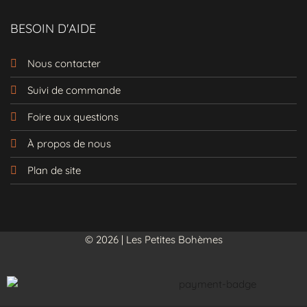
charmantes les unes que les autres. Profitez
BESOIN D'AIDE
également de notre
et
livraison gratuite
d'un service client à votre écoute. Laissez-
vous séduire et trouvez
qui vous
la robe
Nous contacter
ressemble !
Suivi de commande
Foire aux questions
À propos de nous
Plan de site
© 2026 | Les Petites Bohèmes