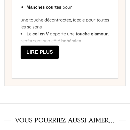
pour
Manches courtes
une touche décontractée, idéale pour toutes
les saisons.
Le
apporte une
,
col en V
touche glamour
renforçant son côté
.
bohémien
Un
vintage, pour un style
imprimé à pois
LIRE PLUS
indémodable.
Créez votre look bohème
VOUS POURRIEZ AUSSI AIMER...