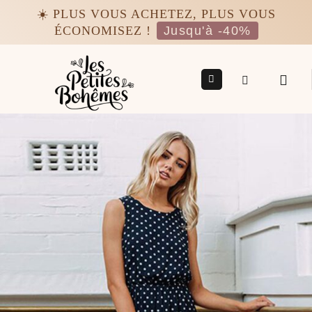
Passer
☀️ PLUS VOUS ACHETEZ, PLUS VOUS
au
ÉCONOMISEZ !
Jusqu'à -40%
contenu