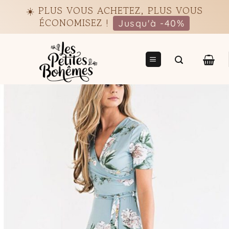
Passer
☀️ PLUS VOUS ACHETEZ, PLUS VOUS
au
ÉCONOMISEZ !
Jusqu'à -40%
contenu