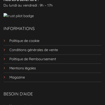
Du lundi au vendredi : 9h – 17h
Coupe
: Coupe empire pour flatter votre
silhouette.
Encolure
: Col en V pour une allure
féminine.
INFORMATIONS
Manches
: Manches courtes pour une
robe parfaite en été.
Politique de cookie
Détails
: Cordon de serrage à la taille
Conditions générales de vente
pour ajuster la robe à votre convenance.
Politique de Remboursement
Adoptez la Robe Bohème Bleu
Ciel Hippie
Mentions légales
Ne résistez plus et laissez-vous emporter
Magazine
par le charme irrésistible de cette
Robe
Bohème Bleu Ciel Hippie
. Que ce soit pour
une promenade sur le marché ou pour un
BESOIN D'AIDE
événement estival plus formel, elle se pliera
à toutes vos envies. Révélez votre
esprit