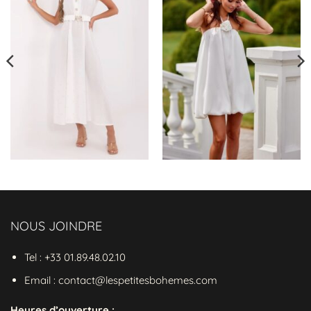
Un Motif Floral pour une Robe
Délicatement Bohème
Le
motif floral
imprimé sur cette
robe
bohème
est une véritable invitation à la
douceur de l'été. Les fleurs, dansantes au
gré de vos mouvements, ajoutent un
charme irrésistible à cette pièce unique. Les
détails, tels que le cordon de serrage à la
taille, ajoutent une touche bohème chic à
cette robe à la fois simple et sophistiquée.
Caractéristiques de la Robe
Bohème Bleu Ciel Hippie
NOUS JOINDRE
Matériau
: Polyester pour une légèreté
Tel : +33 01.89.48.02.10
incomparable.
Email : contact@lespetitesbohemes.com
Motif
: Imprimé floral pour une robe
féminine et romantique.
Heures d’ouverture :