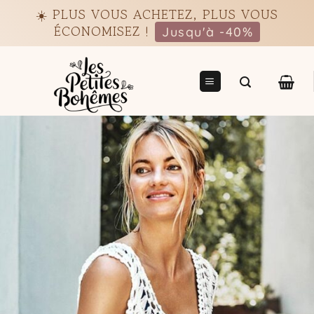
Passer
☀️ PLUS VOUS ACHETEZ, PLUS VOUS
au
ÉCONOMISEZ !
Jusqu'à -40%
contenu