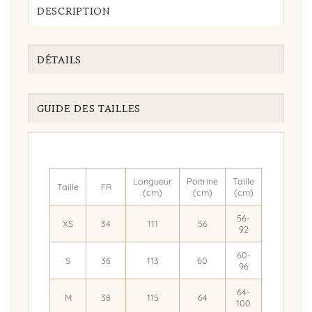
DESCRIPTION
DÉTAILS
GUIDE DES TAILLES
Longueur
Poitrine
Taille
Brides
Taille
FR
(cm)
(cm)
(cm)
(cm)
56-
XS
34
111
56
33.4
92
60-
S
36
113
60
34
96
64-
M
38
115
64
34.6
100