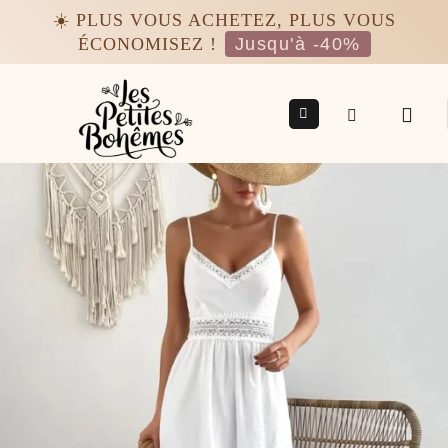
Passer
☀️ PLUS VOUS ACHETEZ, PLUS VOUS
au
ÉCONOMISEZ !
Jusqu'à -40%
contenu