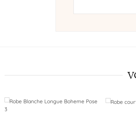
Polyvalente et faci
V