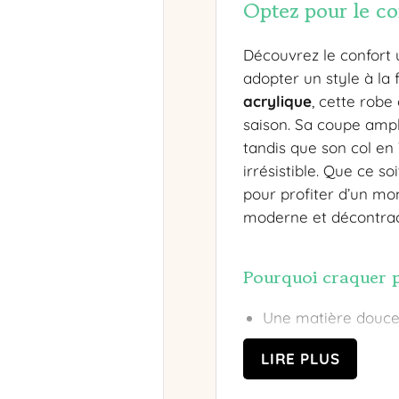
Optez pour le co
Découvrez le confort 
adopter un style à la
acrylique
, cette robe
saison. Sa coupe amp
tandis que son col en 
irrésistible. Que ce 
pour profiter d’un mom
moderne et décontrac
Pourquoi craquer p
Une matière douce
Un col en V élégan
LIRE PLUS
Détails contrastant