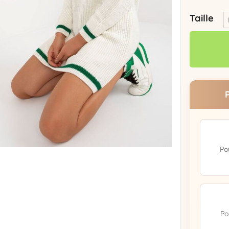
Taille
Po
Po