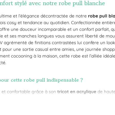
nfort stylé avec notre robe pull blanche
ultime et l’élégance décontractée de notre
robe pull bl
 fois cosy et tendance au quotidien. Confectionnée enti
 offre une douceur incomparable et un confort parfait, qu
le et ses manches longues vous assurent liberté de mou
V agrémenté de finitions contrastées lui confère un look 
soit pour une sortie casual entre amies, une journée sho
ent cocooning à la maison, cette robe est l’alliée idéale
té.
our cette robe pull indispensable ?
 et confortable grâce à son
tricot en acrylique
de haute 
t pour une touche féminine subtile.
s au col et aux poignets pour un style casual chic assum