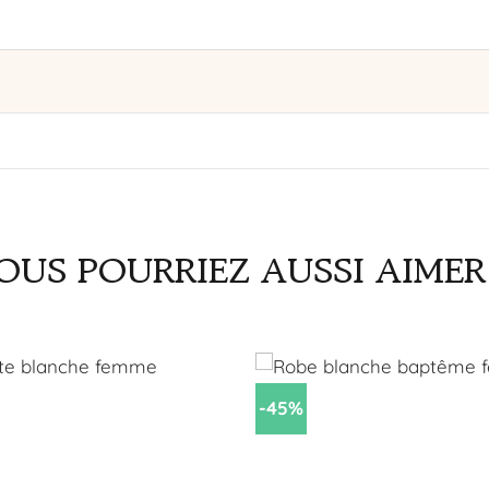
le à porter au quotidien, adaptée à diverses situations.
OUS POURRIEZ AUSSI AIMER.
-45%