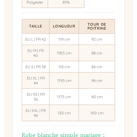
Polyester
95%
TOUR DE
TAILLE
LONGUEUR
POITRINE
EU L | FR 42
119 cm
92 cm
EU M | FR
118.5 cm
88 cm
40
EU S | FR 38
118 cm
84 cm
EU XL | FR
119.5 cm
96 cm
44
EU XS | FR
117.5 cm
80 cm
36
EU XXL | FR
120 cm
100 cm
46
Robe blanche simple mariage :