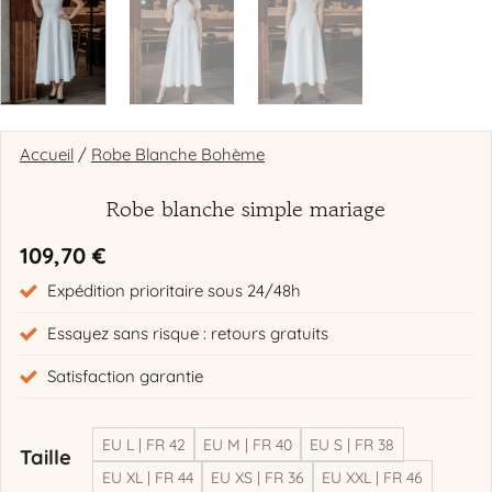
Accueil
/
Robe Blanche Bohème
Robe blanche simple mariage​
109,70
€
Expédition prioritaire sous 24/48h
Essayez sans risque : retours gratuits
Satisfaction garantie
EU L | FR 42
EU M | FR 40
EU S | FR 38
Taille
EU XL | FR 44
EU XS | FR 36
EU XXL | FR 46