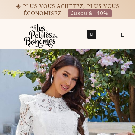
Passer
☀️ PLUS VOUS ACHETEZ, PLUS VOUS
au
ÉCONOMISEZ !
Jusqu'à -40%
contenu