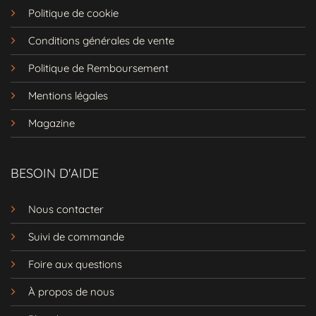
Politique de cookie
Longueur midi versatile
– Équilibre
parfait entre élégance et sensualité
Conditions générales de vente
Blanc
– Teinte qui sublime votre
Politique de Remboursement
bronzage estival
Mentions légales
De la plage aux soirées : une
polyvalence remarquable
Magazine
Cette
robe sexy plage
transcende les
frontières entre les différents moments de
BESOIN D'AIDE
votre journée estivale. Pour une sortie en
journée à la plage, associez-la à des
Nous contacter
sandales plates sophistiquées comme sur la
photo et un grand chapeau de paille pour
Suivi de commande
une
allure méditerranéenne
irrésistible. Au
Foire aux questions
coucher du soleil, ajoutez simplement
quelques bijoux dorés minimalistes et
À propos de nous
changez pour des sandales à talons qui