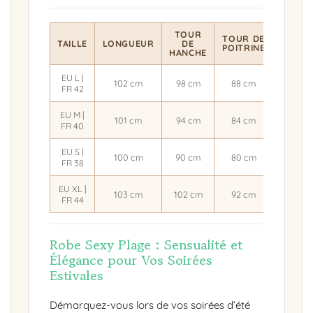
TOUR
TOUR
TOUR DE
TAILLE
LONGUEUR
DE
DE
POITRINE
HANCHE
TAILLE
EU L |
102 cm
98 cm
88 cm
78 cm
FR 42
EU M |
101 cm
94 cm
84 cm
74 cm
FR 40
EU S |
100 cm
90 cm
80 cm
70 cm
FR 38
EU XL |
103 cm
102 cm
92 cm
82 cm
FR 44
Robe Sexy Plage : Sensualité et
Élégance pour Vos Soirées
Estivales
Démarquez-vous lors de vos soirées d’été