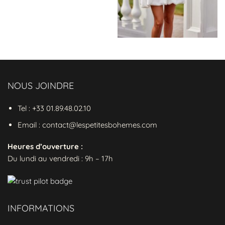
garantissant une extensibilité idéale. La
viscose, fibre naturelle d’origine végétale,
apporte fraîcheur et fluidité même lors des
soirées les plus chaudes, tandis que
l’élasthanne assure un maintien impeccable
qui conserve sa forme au fil des heures.
Cette alliance textile haut de gamme fait de
NOUS JOINDRE
cette
tenue séduction
un investissement
aussi agréable à porter qu’à regarder,
Tel : +33 01.89.48.02.10
lavage après lavage.
Email : contact@lespetitesbohemes.com
4 atouts qui font la différence
Heures d’ouverture :
Double décolleté stratégique
– Mise en
Du lundi au vendredi : 9h – 17h
valeur subtile de votre féminité avant et
arrière
Technologie drapée exclusive
–
INFORMATIONS
Élastique intégré pour un effet sculptant
sans compression