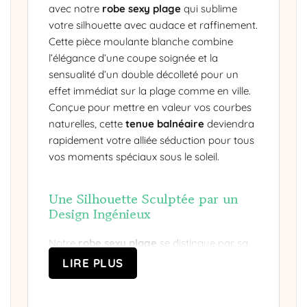
avec notre
robe sexy plage
qui sublime
votre silhouette avec audace et raffinement.
Cette pièce moulante blanche combine
l’élégance d’une coupe soignée et la
sensualité d’un double décolleté pour un
effet immédiat sur la plage comme en ville.
Conçue pour mettre en valeur vos courbes
naturelles, cette
tenue balnéaire
deviendra
rapidement votre alliée séduction pour tous
vos moments spéciaux sous le soleil.
Une Silhouette Sculptée par un
Design Ingénieux
Notre
robe sexy plage
se distingue par sa
construction unique intégrant un élastique
LIRE PLUS
vertical savamment cousu dans le tissu,
parcourant toute la longueur du vêtement