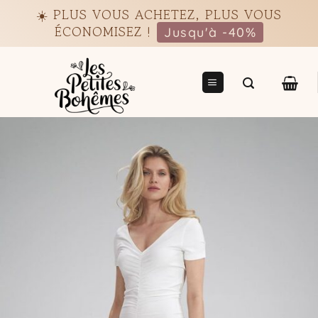
Passer
☀️ PLUS VOUS ACHETEZ, PLUS VOUS
au
ÉCONOMISEZ !
Jusqu'à -40%
contenu