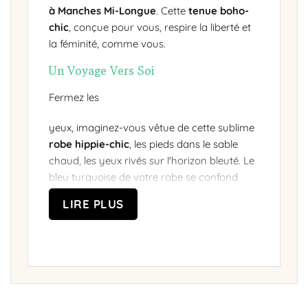
à Manches Mi-Longue
. Cette
tenue boho-
chic
, conçue pour vous, respire la liberté et
la féminité, comme vous.
Un Voyage Vers Soi
Fermez les
yeux, imaginez-vous vêtue de cette sublime
robe hippie-chic
, les pieds dans le sable
chaud, les yeux rivés sur l'horizon bleuté. Le
bleu turquoise de votre robe se confond
avec l'océan, vous êtes au centre d'une
LIRE PLUS
danse où les motifs champêtres et
ethniques invitent à la rêverie. La jupe
fendue, élégante et audacieuse, s'agite au
rythme de vos pas tandis que l'encolure en
V accentue votre charme naturel. Vous êtes
vous, authentique et libre dans votre
robe