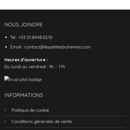
NOUS JOINDRE
Tel : +33 01.89.48.02.10
Email : contact@lespetitesbohemes.com
avec votre
tenue bohème
.
Heures d’ouverture :
Détails qui font la différence :
Du lundi au vendredi : 9h – 17h
Matière : polyester
Motif : imprimé à fleurs
INFORMATIONS
Coupe : maxi
Col : en V
Politique de cookie
Manches : mi-longues
Conditions générales de vente
Détails : à boutons | fendue | ceinture à la