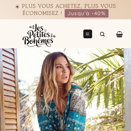
Passer
☀️ PLUS VOUS ACHETEZ, PLUS VOUS
au
ÉCONOMISEZ !
Jusqu'à -40%
contenu