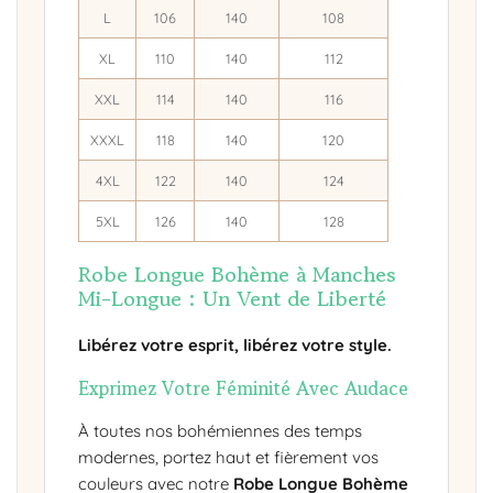
L
106
140
108
XL
110
140
112
XXL
114
140
116
XXXL
118
140
120
4XL
122
140
124
5XL
126
140
128
Robe Longue Bohème à Manches
Mi-Longue : Un Vent de Liberté
Libérez votre esprit, libérez votre style.
Exprimez Votre Féminité Avec Audace
À toutes nos bohémiennes des temps
modernes, portez haut et fièrement vos
couleurs avec notre
Robe Longue Bohème