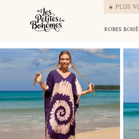
Passer
☀️ PLUS 
au
contenu
ROBES BOHÈ