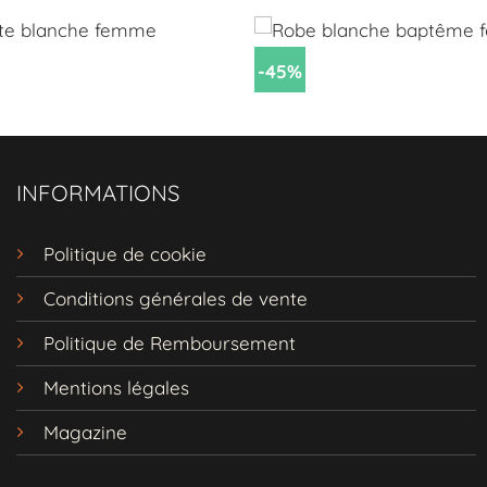
 son
imprimé tie-dye
et ses
manches longues
chauve-so
our un look bohème décontracté.
-45%
e pour toutes les occasions estivales, que ce soit une sor
e ou un moment de détente à la maison.
INFORMATIONS
ion d'ajouter cette pièce unique à votre garde-robe 
Grande Taille
dès maintenant pour être prête à affronte
Politique de cookie
ec style.
Conditions générales de vente
Politique de Remboursement
Mentions légales
Magazine