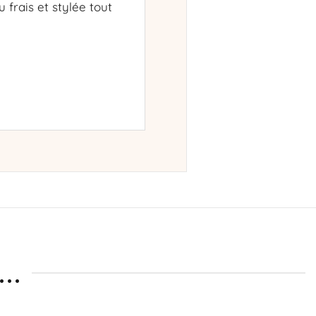
frais et stylée tout
..
t une liberté de