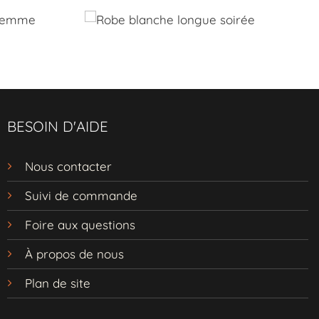
uris, cette robe est
tie à la plage, une
BESOIN D'AIDE
! Commandez votre
r toutes vos
Nous contacter
Suivi de commande
Foire aux questions
À propos de nous
Plan de site