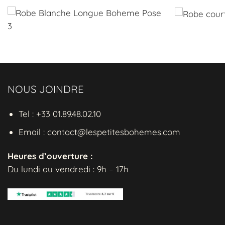
Style unique :
Avec
un choix parfait p
Polyvalence :
Idéal
promenade en vill
En Centimètres
NOUS JOINDRE
Ne ratez pas l'occas
Tel : +33 01.89.48.02.10
Robe Hippie Tie-Dye 
aventures estivales av
Email : contact@lespetitesbohemes.com
Heures d’ouverture :
Du lundi au vendredi : 9h – 17h