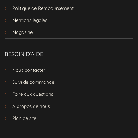
Manches : Disponible en
manches
Politique de Remboursement
longues
et
sans manches
pour plus de
Mentions légales
polyvalence
Encolure :
Décolleté
en V flatteur, parfait
Magazine
pour
toutes les morphologies
Matériau : Mélange de
lin
et
viscose
pour
BESOIN D'AIDE
un confort optimal
Longueur :
Robe longue
avec une coupe
Nous contacter
ample
et fluide
Suivi de commande
Détails :
Volants
,
broderies
, et motifs
imprimé floral
Foire aux questions
Ne manquez pas cette pièce unique!
À propos de nous
La
Robe Hippie Année 70 Imprimée
Plan de site
Florale Vintage
est un véritable must-have
pour celles qui aiment le style
bohème
et