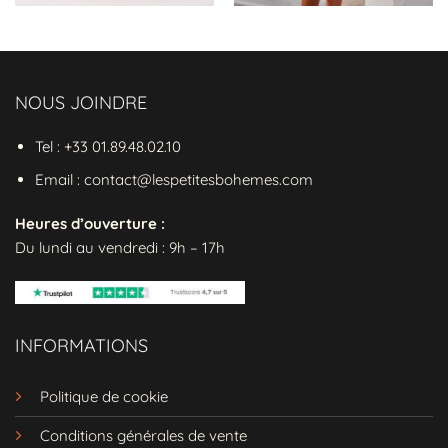
broderies
ajoutent une touche de
sophistication, faisant de cette robe une
pièce incontournable de votre
garde robe
.
Parfaite pour les journées estivales et
NOUS JOINDRE
les soirées décontractées
Tel : +33 01.89.48.02.10
Avec son design
imprimé floral
, cette robe
est idéale pour une journée au parc ou une
Email : contact@lespetitesbohemes.com
soirée entre amis. Associez-la à un
foulard
coloré et des
bottines
pour un look
hippie
Heures d’ouverture :
ou à un
blazer
et des
escarpins
pour un
Du lundi au vendredi : 9h – 17h
style plus sophistiqué. Ne manquez pas
cette
jolie robe
qui ajoutera une touche de
couleur à vos journées.
INFORMATIONS
Caractéristiques de la
Robe Hippie
Année 70 Imprimée Florale Vintage
Politique de cookie
Style :
Boho chic
avec des
imprimés
Conditions générales de vente
floraux colorés