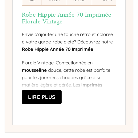
Robe Hippie Année 70 Imprimée
Florale Vintage
Envie d'ajouter une touche rétro et colorée
à votre garde-robe d'été? Découvrez notre
Robe Hippie Année 70 Imprimée
Florale Vintage! Confectionnée en
mousseline
douce, cette robe est parfaite
pour les journées chaudes grâce à sa
matière légère et aérée. Les
imprimés
floraux et le style
bohème
de cette
robe
LIRE PLUS
longue
capturent parfaitement l'esprit des
années 70, tandis que le design moderne
s'adapte à toutes les
morphologies
.
Un look bohème chic pour toutes
les occasions