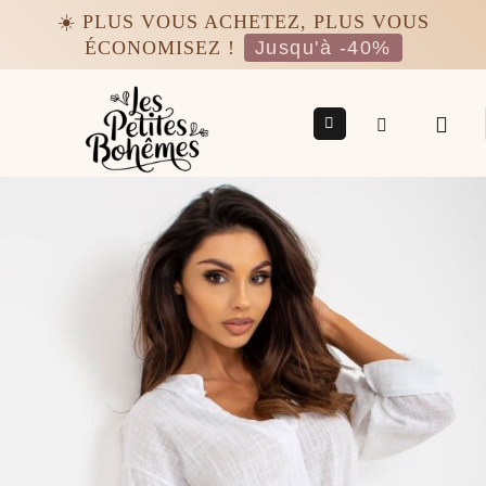
Passer
☀️ PLUS VOUS ACHETEZ, PLUS VOUS
au
ÉCONOMISEZ !
Jusqu'à -40%
contenu