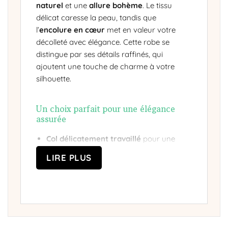
naturel
et une
allure bohème
. Le tissu
délicat caresse la peau, tandis que
l’
encolure en cœur
met en valeur votre
décolleté avec élégance. Cette robe se
distingue par ses détails raffinés, qui
ajoutent une touche de charme à votre
silhouette.
Un choix parfait pour une élégance
assurée
Col délicatement travaillé
pour une
touche de modernité
LIRE PLUS
Cordon de serrage à la taille
pour un
ajustement personnalisé
Textile fluide
garantissant une aisance
de mouvement exceptionnelle
Silhouette ajustée
pour une allure chic