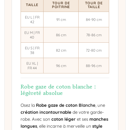
TOUR DE
TOUR DE
TAILLE
POITRINE
TAILLE
EU L | FR
91 cm
84-90 cm
42
EU M | FR
86 cm
78-86 cm
40
EU S | FR
82 cm
72-80 cm
38
EU XL |
96 cm
88-96 cm
FR 44
Robe gaze de coton blanche :
légèreté absolue
Osez la
Robe gaze de coton
Blanche
, une
création incontournable
de votre garde-
robe. Avec son
coton léger
et ses
manches
longues
, elle incarne à merveille un
style