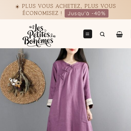
Passer
☀️ PLUS VOUS ACHETEZ, PLUS VOUS
au
ÉCONOMISEZ !
Jusqu'à -40%
contenu