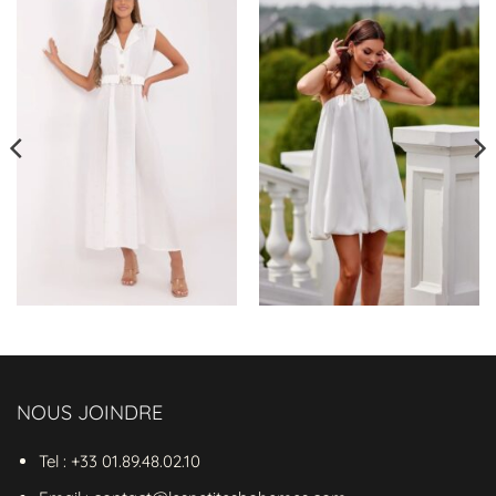
Caractéristiques de la Robe
Chinoise Hippie En Lin Pour
L'Automne
Matière :
Mélange de
coton et lin
,
offrant confort et respirabilité.
Motif :
Imprimé floral
discret, ajoutant
une touche bohème à votre look.
Silhouette :
Évasée
avec une coupe
ajustée
à la taille, idéale pour toutes les
morphologies
.
Longueur :
Longue robe
qui atteint le
genou
, parfaite pour les journées
automnales.
NOUS JOINDRE
Manches :
Manches longues
pour un
Tel : +33 01.89.48.02.10
style chic et pratique lors des saisons