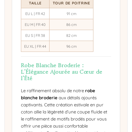
TAILLE
TOUR DE POITRINE
EU L | FR 42
91 cm
EU M | FR 40
86 cm
EU S | FR 38
82 cm
EU XL | FR 44
96 cm
Robe Blanche Broderie :
L’Élégance Ajourée au Cœur de
l’Été
Le raffinement absolu de notre
robe
blanche broderie
aux détails ajourés
captivants. Cette création estivale en pur
coton allie la légèreté d’une coupe fluide et
le raffinement de motifs brodés pour vous
offrir une pièce aussi confortable