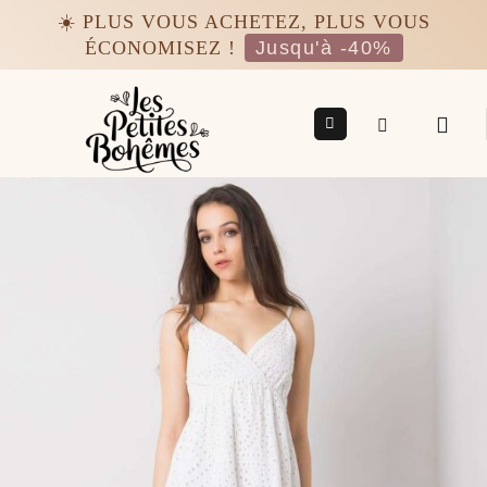
Passer
☀️ PLUS VOUS ACHETEZ, PLUS VOUS
au
ÉCONOMISEZ !
Jusqu'à -40%
contenu