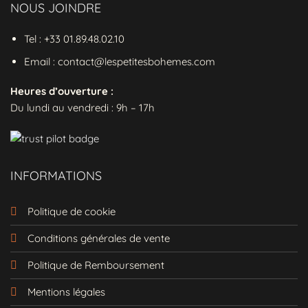
NOUS JOINDRE
Une versatilité remarquable pour tous
vos instants d’été
Tel : +33 01.89.48.02.10
Cette
robe blanche broderie
s’adapte avec
Email : contact@lespetitesbohemes.com
élégance à toutes vos activités estivales.
Heures d’ouverture :
Pour une journée à la plage ou une
Du lundi au vendredi : 9h – 17h
promenade en bord de mer, associez-la
simplement à des sandales plates en cuir
comme sur les photos pour une
allure
méditerranéenne
authentique. Pour un
INFORMATIONS
déjeuner en terrasse, ajoutez un chapeau
de paille tressé et quelques bijoux délicats.
Les soirées d’été appellent des sandales à
Politique de cookie
talons et une pochette raffinée qui
Conditions générales de vente
transformeront instantanément cette pièce
polyvalente en tenue de soirée subtilement
Politique de Remboursement
sophistiquée.
Laissez-vous séduire par l’élégance
Mentions légales
intemporelle de cette robe qui capturera