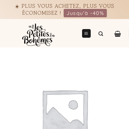
Passer
☀️ PLUS VOUS ACHETEZ, PLUS VOUS
au
ÉCONOMISEZ !
Jusqu'à -40%
contenu