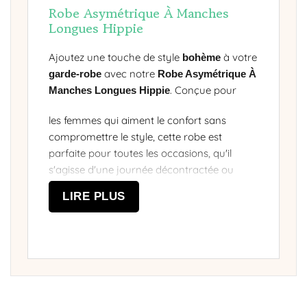
Robe Asymétrique À Manches
Longues Hippie
Ajoutez une touche de style
à votre
bohème
avec notre
garde-robe
Robe Asymétrique À
. Conçue pour
Manches Longues Hippie
les femmes qui aiment le confort sans
compromettre le style, cette robe est
parfaite pour toutes les occasions, qu'il
s'agisse d'une journée décontractée ou
d'une soirée habillée. Fabriquée en
viscose
LIRE PLUS
et
, elle est douce et fluide, offrant une
coton
sensation de légèreté tout au long de la
journée.
Un look boho chic pour toutes les
occasions