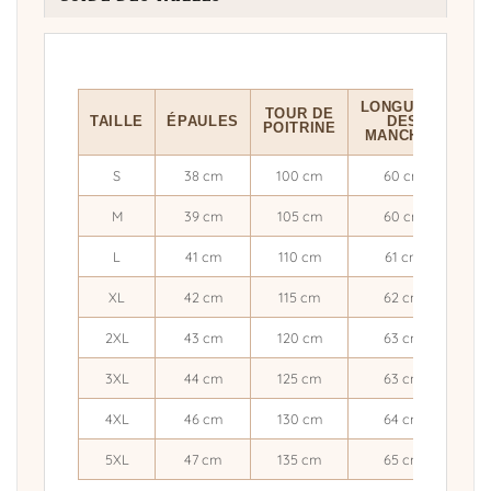
LONGUEUR
TOUR DE
TAILLE
ÉPAULES
DES
L
POITRINE
MANCHES
S
38 cm
100 cm
60 cm
M
39 cm
105 cm
60 cm
L
41 cm
110 cm
61 cm
XL
42 cm
115 cm
62 cm
2XL
43 cm
120 cm
63 cm
3XL
44 cm
125 cm
63 cm
4XL
46 cm
130 cm
64 cm
5XL
47 cm
135 cm
65 cm