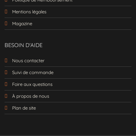
poches latérales pratiques
Mentions légales
Pourquoi choisir cette robe ?
Magazine
Cette robe est idéale pour une soirée
, un
, ou même une journée
cocktail
bal
décontractée à la plage. Sa polyvalence
BESOIN D'AIDE
vous permet de l'associer à des
escapins
pour un look glamour ou à des
baskets
Nous contacter
pour un style plus décontracté. Ne
Suivi de commande
manquez pas l'opportunité d'ajouter cette
pièce unique à votre
.
collection de robes
Foire aux questions
Son design unique et ses détails raffinés en
font une option parfaite pour toutes les
À propos de nous
occasions.
Plan de site
Guide des tailles (en centimètres)
Ne manquez pas cette robe exceptionnelle !
Commandez dès maintenant la
Robe