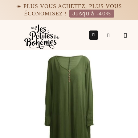
Passer
☀️ PLUS VOUS ACHETEZ, PLUS VOUS
au
ÉCONOMISEZ !
Jusqu'à -40%
contenu