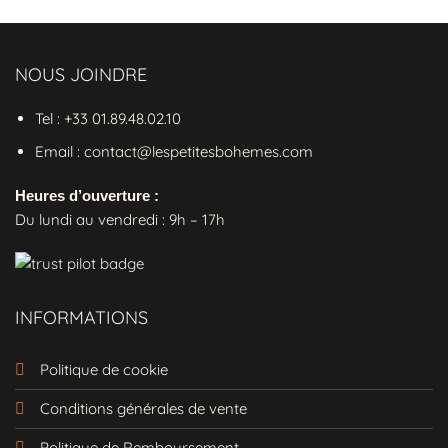
et la ceinture
permettent de
taille haute
personnaliser l'ajustement, garantissant que
vous vous sentirez à l'aise tout en étant à la
NOUS JOINDRE
mode.
Tel : +33 01.89.48.02.10
Caractéristiques de la Robe
Asymétrique À Manches Longues
Email : contact@lespetitesbohemes.com
Hippie
Heures d’ouverture :
Matériau : Mélange de
et de
viscose
Du lundi au vendredi : 9h – 17h
pour un confort doux
coton
Manches :
pour un
Manches longues
look élégant
INFORMATIONS
Encolure :
en V pour mettre en
Décolleté
valeur votre cou
Politique de cookie
Longueur :
avec une coupe
Robe longue
pour un style moderne
asymétrique
Conditions générales de vente
Détails : Incrustations de
et
dentelle
Politique de Remboursement