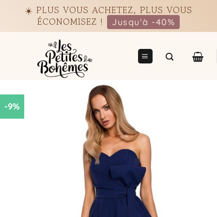
Passer
☀️ PLUS VOUS ACHETEZ, PLUS VOUS
au
ÉCONOMISEZ !
Jusqu'à -40%
contenu
-9%