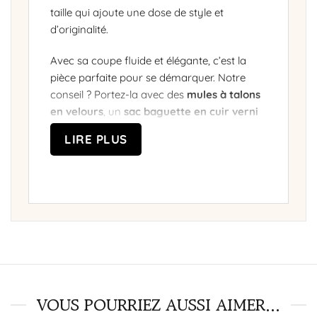
taille qui ajoute une dose de style et
d’originalité.
Avec sa coupe fluide et élégante, c’est la
pièce parfaite pour se démarquer. Notre
conseil ? Portez-la avec des
mules à talons
en velours
, un
sac baguette en cuir verni
et des
boucles d’oreilles pendantes en
LIRE PLUS
cristal
. Résultat ? Un look chic et audacieux,
prêt à faire sensation au prochain cocktail
ou dîner stylé !
4 détails qu’on adore sur cette
combinaison
✅ Corset structuré qui souligne la taille✅
Nœud XXL qui attire tous les regards✅ Tissu
fluide✅ Parfaite pour les événementssoirée
chic, dîner romantique ou mariage.
✨
VOUS POURRIEZ AUSSI AIMER...
Affirmez votre style avec cette pièce