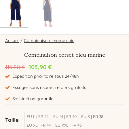
Accueil
/
Combinaison femme chic
Combinaison corset bleu marine
Le
Le
115,80
€
105,90
€
prix
prix
Expédition prioritaire sous 24/48h
initial
actuel
Essayez sans risque : retours gratuits
était :
est :
115,80 €.
105,90 €.
Satisfaction garantie
EU L | FR 42
EU M | FR 40
EU S | FR 38
Taille
EU XL | FR 44
EU XXL | FR 46