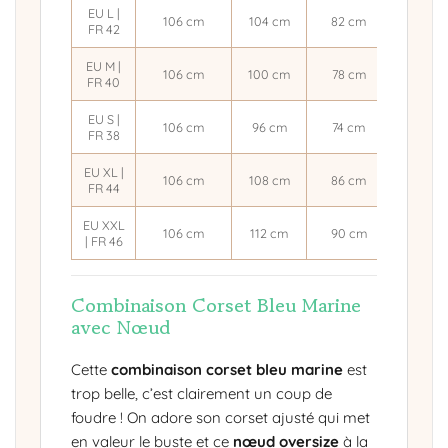
EU L |
106 cm
104 cm
82 cm
76 cm
FR 42
EU M |
106 cm
100 cm
78 cm
72 cm
FR 40
EU S |
106 cm
96 cm
74 cm
68 cm
FR 38
EU XL |
106 cm
108 cm
86 cm
80 cm
FR 44
EU XXL
106 cm
112 cm
90 cm
84 cm
| FR 46
Combinaison Corset Bleu Marine
avec Nœud
Cette
combinaison corset bleu marine
est
trop belle, c’est clairement un coup de
foudre ! On adore son corset ajusté qui met
en valeur le buste et ce
nœud oversize
à la