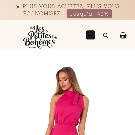
Passer
☀️ PLUS VOUS ACHETEZ, PLUS VOUS
au
ÉCONOMISEZ !
Jusqu'à -40%
contenu