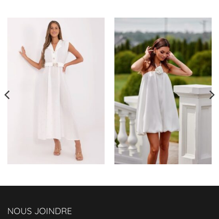
épaules
✅ Coupe évasée :
Confort et élégance
à
chaque pas
✅ Taille ajustée :
Silhouette affinée
, juste
ce qu’il faut
✅ Matière légère
✅ Teinte rose éclatante : Un vent de
fraîcheur dans votre dressing
Enfilez cette
Combi Asymétrique sans
manches
et laissez son énergie positive
vous accompagner, du brunch en terrasse
à la soirée cocktail. Une chose est sûre :
vous ne passerez pas inaperçue.
NOUS JOINDRE