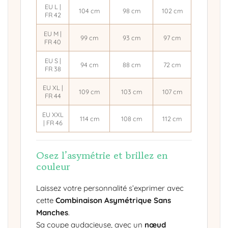
EU L |
104 cm
98 cm
102 cm
FR 42
EU M |
99 cm
93 cm
97 cm
FR 40
EU S |
94 cm
88 cm
72 cm
FR 38
EU XL |
109 cm
103 cm
107 cm
FR 44
EU XXL
114 cm
108 cm
112 cm
| FR 46
Osez l’asymétrie et brillez en
couleur
Laissez votre personnalité s’exprimer avec
cette
Combinaison Asymétrique Sans
Manches
.
Sa coupe audacieuse, avec un
nœud