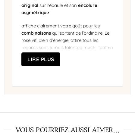
original
sur l’épaule et son
encolure
asymétrique
affiche clairement votre goût pour les
combinaisons
qui sortent de l’ordinaire. Le
rose vif, plein d’énergie, attire tous les
regards sans jamais faire too much. Tout en
finesse, la taille marquée affine votre
LIRE PLUS
gabarit et les
jambes légèrement évasées
vous laissent libre de bouger, danser, ou
simplement profiter de la soirée. Vous
n’avez plus qu’à enfiler votre paire de talon
préférée, quelques bijoux, et le tour est joué !
6 bénéfices exceptionnels de cette
élégante combinaison
✅
Asymétrie stylée :
Un détail qui fait toute
la différence.
VOUS POURRIEZ AUSSI AIMER...
✅ Sans manches : Laissez respirer vos